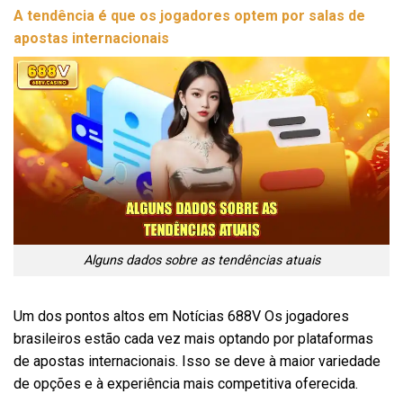
A tendência é que os jogadores optem por salas de
apostas internacionais
Alguns dados sobre as tendências atuais
Um dos pontos altos em Notícias 688V Os jogadores
brasileiros estão cada vez mais optando por plataformas
de apostas internacionais. Isso se deve à maior variedade
de opções e à experiência mais competitiva oferecida.