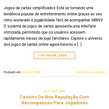
Jogos de cartas simplificados Está se tornando uma
tendência popular de entretenimento online graças ao seu
ritmo acelerado e jogabilidade fácil de acompanhar. 688VV
O sistema de jogos de cartas apresenta uma interface
otimizada, permitindo que os usuários acessem
rapidamente mesas de jogo familiares. Explore o universo
dos jogos de cartas online agora mesmo e […]
CONTINUAR LENDO
→
Postado em
Notícias 688V
Deixe um comentário
NOTÍCIAS 688V
Cassino De Boa Reputação Com
Recompensas Para Jogadores