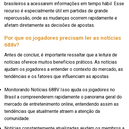
brasileiros a acessarem informações em tempo hábil. Esse
recurso é especialmente útil em partidas de grande
repercussão, onde as mudanças ocorrem rapidamente e
afetam diretamente as decisões de apostas.
Por que os jogadores precisam ler as notícias
688v?
Antes de concluir, é importante ressaltar que a leitura de
notícias oferece muitos benefícios práticos. As notícias
ajudam os jogadores a entender o contexto do mercado, as
tendências e os fatores que influenciam as apostas.
Monitorando Notícias 688V Isso ajuda os jogadores no
Brasil a compreenderem rapidamente o panorama geral do
mercado de entretenimento online, entendendo assim as
tendências que atualmente atraem a atenção da
comunidade.
Notícias constantemente atualizadas ajudam os membros a