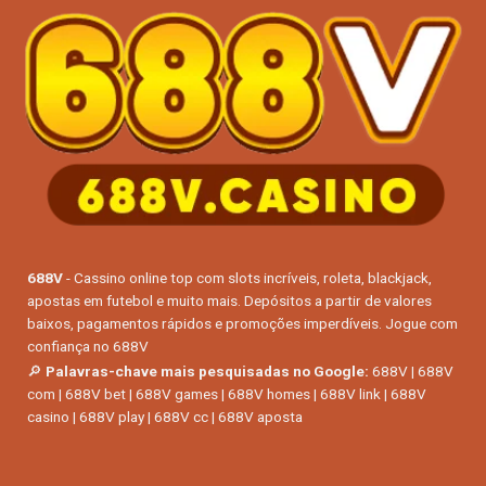
688V
- Cassino online top com slots incríveis, roleta, blackjack,
apostas em futebol e muito mais. Depósitos a partir de valores
baixos, pagamentos rápidos e promoções imperdíveis. Jogue com
confiança no 688V
🔎
Palavras-chave mais pesquisadas no Google:
688V | 688V
com | 688V bet | 688V games | 688V homes | 688V link | 688V
casino | 688V play | 688V cc | 688V aposta