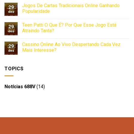
Ao
comentário
Jogos De Cartas Tradicionais Online Ganhando
Peixe
em
29
Da
Jogo
Popularidade
dez
Sorte
De
O
Tiro
Nenhum
Que
Ao
comentário
Teen Patti O Que É? Por Que Esse Jogo Está
É?
Peixe
em
29
Por
Com
Jogos
Atraindo Tanta?
dez
Que
Troca
De
Jogadores?
De
Cartas
Nenhum
Cartas
Tradicionais
comentário
Cassino Online Ao Vivo Despertando Cada Vez
O
Online
em
29
Que
Ganhando
Teen
Mais Interesse?
dez
É?
Popularidade
Patti
O
Nenhum
Que
comentário
É?
em
TOPICS
Por
Cassino
Que
Online
Esse
Ao
Jogo
Vivo
Está
Despertando
Notícias 688V
(14)
Atraindo
Cada
Tanta?
Vez
Mais
Interesse?