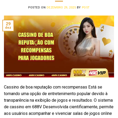
POSTED ON
DEZEMBRO 29, 2025
BY
POST
29
dez
Cassino de boa reputação com recompensas Está se
tornando uma opção de entretenimento popular devido à
transparência na exibição de jogos e resultados. O sistema
de cassino em 688V Desenvolvida cientificamente, permite
aos usuários acompanhar e vivenciar salas de jogos online