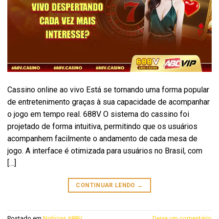
Cassino online ao vivo Está se tornando uma forma popular
de entretenimento graças à sua capacidade de acompanhar
o jogo em tempo real. 688V O sistema do cassino foi
projetado de forma intuitiva, permitindo que os usuários
acompanhem facilmente o andamento de cada mesa de
jogo. A interface é otimizada para usuários no Brasil, com
[…]
CONTINUAR LENDO
→
Postado em
Notícias 688V
Deixe um comentário