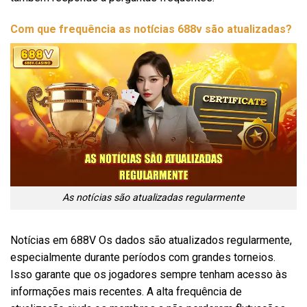
Com que frequência as notícias 688v são atualizadas?
As notícias são atualizadas regularmente
Notícias em 688V Os dados são atualizados regularmente,
especialmente durante períodos com grandes torneios.
Isso garante que os jogadores sempre tenham acesso às
informações mais recentes. A alta frequência de