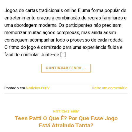
Jogos de cartas tradicionais online É uma forma popular de
entretenimento graças à combinação de regras familiares e
uma abordagem moderna. Os participantes não precisam
memorizar muitas ações complexas, mas ainda assim
conseguem acompanhar todo o processo de cada rodada.
O ritmo do jogo é otimizado para uma experiência fluida e
fácil de controlar. Junte-se […]
CONTINUAR LENDO
→
Postado em
Notícias 688V
Deixe um comentário
NOTÍCIAS 688V
Teen Patti O Que É? Por Que Esse Jogo
Está Atraindo Tanta?