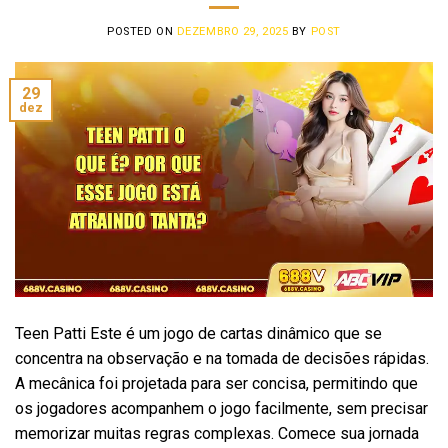
POSTED ON
DEZEMBRO 29, 2025
BY
POST
29
dez
Teen Patti Este é um jogo de cartas dinâmico que se
concentra na observação e na tomada de decisões rápidas.
A mecânica foi projetada para ser concisa, permitindo que
os jogadores acompanhem o jogo facilmente, sem precisar
memorizar muitas regras complexas. Comece sua jornada