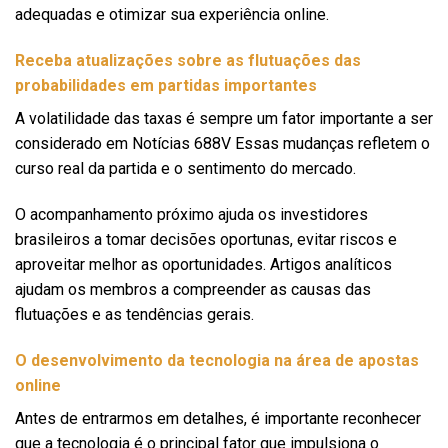
adequadas e otimizar sua experiência online.
Receba atualizações sobre as flutuações das
probabilidades em partidas importantes
A volatilidade das taxas é sempre um fator importante a ser
considerado em Notícias 688V Essas mudanças refletem o
curso real da partida e o sentimento do mercado.
O acompanhamento próximo ajuda os investidores
brasileiros a tomar decisões oportunas, evitar riscos e
aproveitar melhor as oportunidades. Artigos analíticos
ajudam os membros a compreender as causas das
flutuações e as tendências gerais.
O desenvolvimento da tecnologia na área de apostas
online
Antes de entrarmos em detalhes, é importante reconhecer
que a tecnologia é o principal fator que impulsiona o