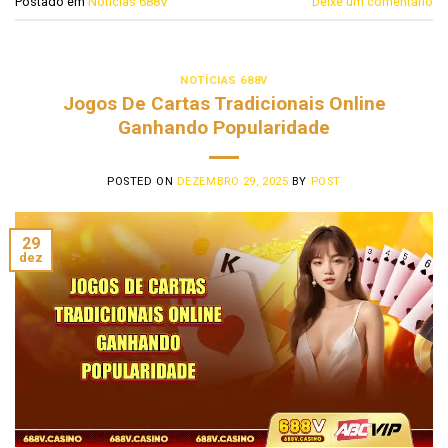
Postado em
Notícias 688V
Deixe um comentário
NOTÍCIAS 688V
Jogos De Cartas Tradicionais Online
Ganhando Popularidade
POSTED ON
DEZEMBRO 29, 2025
BY
POST
29
dez