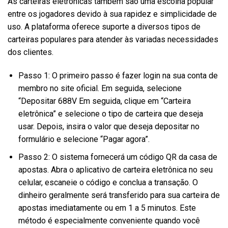
As carteiras eletrônicas também são uma escolha popular
entre os jogadores devido à sua rapidez e simplicidade de
uso. A plataforma oferece suporte a diversos tipos de
carteiras populares para atender às variadas necessidades
dos clientes.
Passo 1: O primeiro passo é fazer login na sua conta de
membro no site oficial. Em seguida, selecione
“Depositar 688V Em seguida, clique em “Carteira
eletrônica” e selecione o tipo de carteira que deseja
usar. Depois, insira o valor que deseja depositar no
formulário e selecione “Pagar agora”.
Passo 2: O sistema fornecerá um código QR da casa de
apostas. Abra o aplicativo de carteira eletrônica no seu
celular, escaneie o código e conclua a transação. O
dinheiro geralmente será transferido para sua carteira de
apostas imediatamente ou em 1 a 5 minutos. Este
método é especialmente conveniente quando você