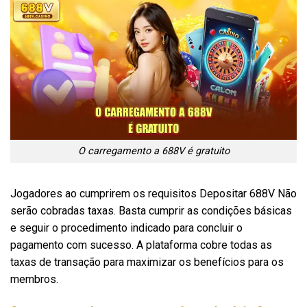
O carregamento a 688V é gratuito
Jogadores ao cumprirem os requisitos Depositar 688V Não
serão cobradas taxas. Basta cumprir as condições básicas
e seguir o procedimento indicado para concluir o
pagamento com sucesso. A plataforma cobre todas as
taxas de transação para maximizar os benefícios para os
membros.