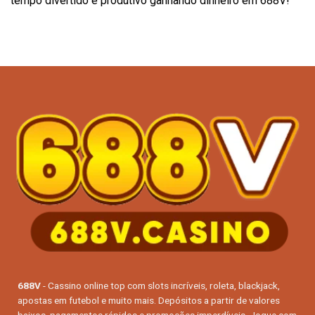
tempo divertido e produtivo ganhando dinheiro em 688V!
688V
- Cassino online top com slots incríveis, roleta, blackjack,
apostas em futebol e muito mais. Depósitos a partir de valores
baixos, pagamentos rápidos e promoções imperdíveis. Jogue com