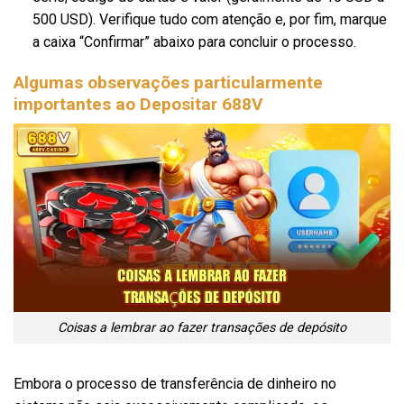
500 USD). Verifique tudo com atenção e, por fim, marque
a caixa “Confirmar” abaixo para concluir o processo.
Algumas observações particularmente
importantes ao Depositar 688V
Coisas a lembrar ao fazer transações de depósito
Embora o processo de transferência de dinheiro no