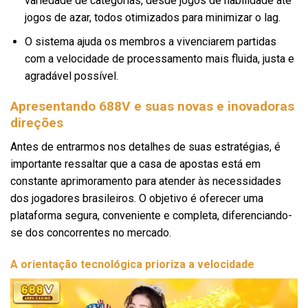
variedade de categorias, desde jogos de habilidade até
jogos de azar, todos otimizados para minimizar o lag.
O sistema ajuda os membros a vivenciarem partidas
com a velocidade de processamento mais fluida, justa e
agradável possível.
Apresentando 688V e suas novas e inovadoras
direções
Antes de entrarmos nos detalhes de suas estratégias, é
importante ressaltar que a casa de apostas está em
constante aprimoramento para atender às necessidades
dos jogadores brasileiros. O objetivo é oferecer uma
plataforma segura, conveniente e completa, diferenciando-
se dos concorrentes no mercado.
A orientação tecnológica prioriza a velocidade