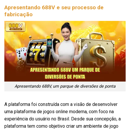
Apresentando 688V e seu processo de
fabricação
Apresentando 688V, um parque de diversões de ponta
A plataforma foi construída com a visão de desenvolver
uma plataforma de jogos online moderna, com foco na
experiência do usuário no Brasil. Desde sua concepção, a
plataforma tem como objetivo criar um ambiente de jogo