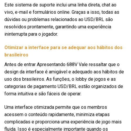
Este sistema de suporte inclui uma linha direta, chat ao
vivo, e-mail e formulários online. Graças a isso, todas as
dúvidas ou problemas relacionados ao USD/BRL são
resolvidos prontamente, garantindo uma experiência
ininterrupta para o jogador.
Otimizar a interface para se adequar aos hábitos dos
brasileiros
Antes de entrar Apresentando 688V Vale ressaltar que o
design da interface é amigável e adequado aos hábitos de
uso dos brasileiros. As funções, o lobby de jogos e as
categorias de pagamento USD/BRL estão organizados de
forma intuitiva e são fáceis de operar.
Uma interface otimizada permite que os membros
acessem o conteúdo rapidamente, minimiza etapas
complicadas e proporciona uma experiência de jogo mais
fluida. Isso é especialmente importante quando os