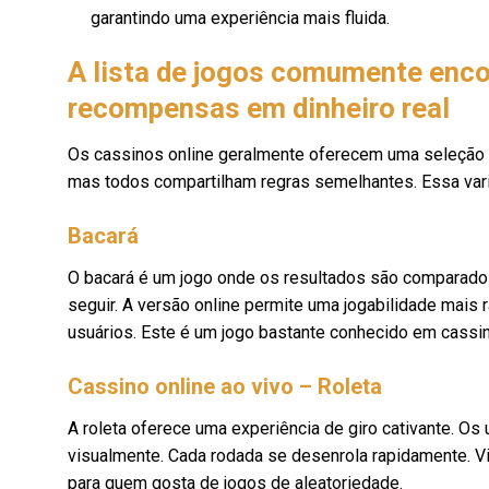
garantindo uma experiência mais fluida.
A lista de jogos comumente enco
recompensas em dinheiro real
Os cassinos online geralmente oferecem uma seleção di
mas todos compartilham regras semelhantes. Essa var
Bacará
O bacará é um jogo onde os resultados são comparados
seguir. A versão online permite uma jogabilidade mais 
usuários. Este é um jogo bastante conhecido em cassin
Cassino online ao vivo – Roleta
A roleta oferece uma experiência de giro cativante. O
visualmente. Cada rodada se desenrola rapidamente. Vis
para quem gosta de jogos de aleatoriedade.