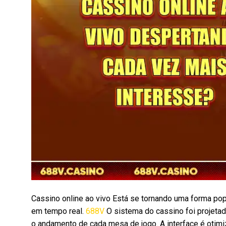
Cassino online ao vivo Está se tornando uma forma po
em tempo real.
688V
O sistema do cassino foi projetad
o andamento de cada mesa de jogo. A interface é otimi