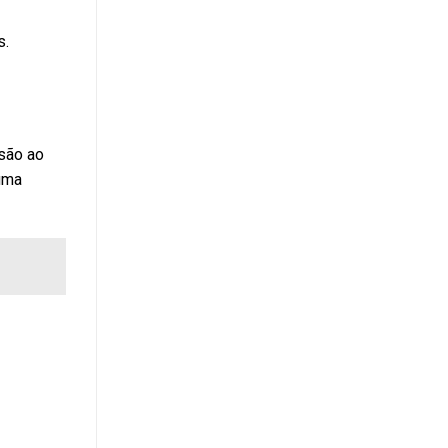
s.
ssão ao
 uma