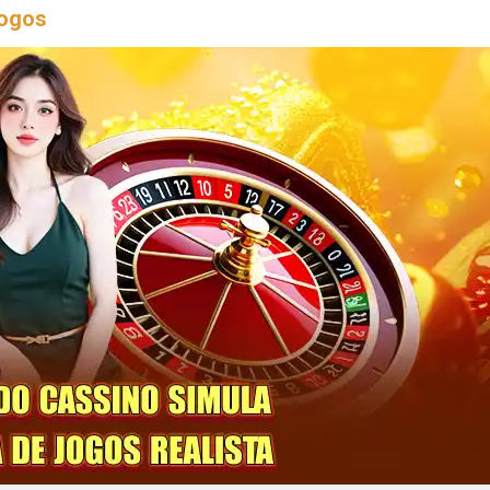
jogos