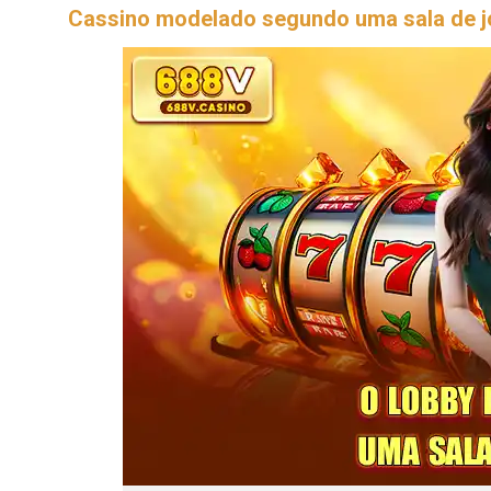
Cassino modelado segundo uma sala de 