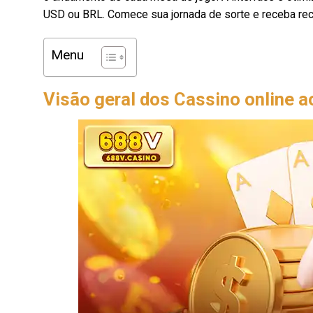
USD ou BRL. Comece sua jornada de sorte e receba re
Menu
Visão geral dos Cassino online a