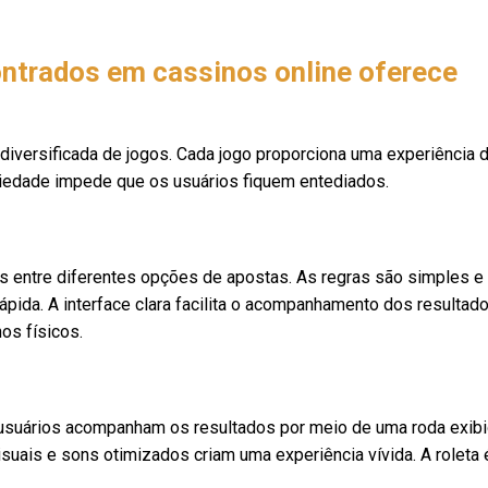
ntrados em cassinos online oferece
versificada de jogos. Cada jogo proporciona uma experiência d
iedade impede que os usuários fiquem entediados.
 entre diferentes opções de apostas. As regras são simples e 
rápida. A interface clara facilita o acompanhamento dos resultad
os físicos.
s usuários acompanham os resultados por meio de uma roda exib
uais e sons otimizados criam uma experiência vívida. A roleta 