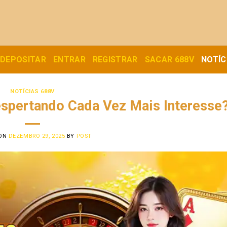
DEPOSITAR
ENTRAR
REGISTRAR
SACAR 688V
NOTÍC
NOTÍCIAS 688V
espertando Cada Vez Mais Interesse
 ON
DEZEMBRO 29, 2025
BY
POST