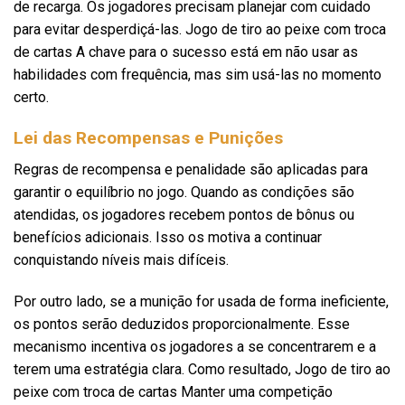
de recarga. Os jogadores precisam planejar com cuidado
para evitar desperdiçá-las. Jogo de tiro ao peixe com troca
de cartas A chave para o sucesso está em não usar as
habilidades com frequência, mas sim usá-las no momento
certo.
Lei das Recompensas e Punições
Regras de recompensa e penalidade são aplicadas para
garantir o equilíbrio no jogo. Quando as condições são
atendidas, os jogadores recebem pontos de bônus ou
benefícios adicionais. Isso os motiva a continuar
conquistando níveis mais difíceis.
Por outro lado, se a munição for usada de forma ineficiente,
os pontos serão deduzidos proporcionalmente. Esse
mecanismo incentiva os jogadores a se concentrarem e a
terem uma estratégia clara. Como resultado, Jogo de tiro ao
peixe com troca de cartas Manter uma competição