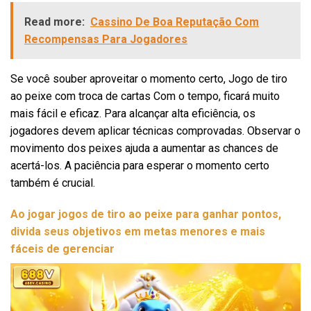
Read more:
Cassino De Boa Reputação Com
Recompensas Para Jogadores
Se você souber aproveitar o momento certo, Jogo de tiro
ao peixe com troca de cartas Com o tempo, ficará muito
mais fácil e eficaz. Para alcançar alta eficiência, os
jogadores devem aplicar técnicas comprovadas. Observar o
movimento dos peixes ajuda a aumentar as chances de
acertá-los. A paciência para esperar o momento certo
também é crucial.
Ao jogar jogos de tiro ao peixe para ganhar pontos,
divida seus objetivos em metas menores e mais
fáceis de gerenciar