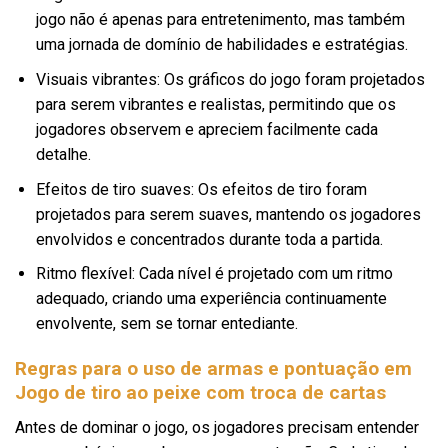
jogo não é apenas para entretenimento, mas também
uma jornada de domínio de habilidades e estratégias.
Visuais vibrantes: Os gráficos do jogo foram projetados
para serem vibrantes e realistas, permitindo que os
jogadores observem e apreciem facilmente cada
detalhe.
Efeitos de tiro suaves: Os efeitos de tiro foram
projetados para serem suaves, mantendo os jogadores
envolvidos e concentrados durante toda a partida.
Ritmo flexível: Cada nível é projetado com um ritmo
adequado, criando uma experiência continuamente
envolvente, sem se tornar entediante.
Regras para o uso de armas e pontuação em
Jogo de tiro ao peixe com troca de cartas
Antes de dominar o jogo, os jogadores precisam entender