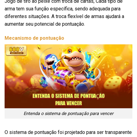
Jogo de tiro ao peixe com troca de cartas, Cada tipo de
arma tem sua função específica, sendo adequada para
diferentes situações. A troca flexível de armas ajudará a
aumentar seu potencial de pontuação.
Mecanismo de pontuação
Entenda o sistema de pontuação para vencer
O sistema de pontuação foi projetado para ser transparente