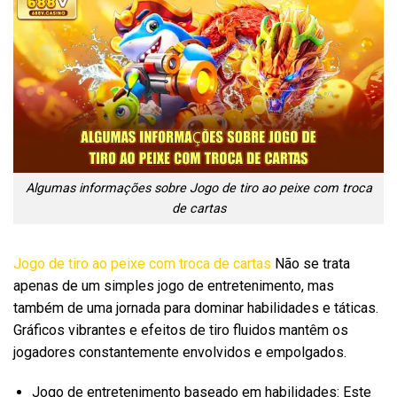
Algumas informações sobre Jogo de tiro ao peixe com troca
de cartas
Jogo de tiro ao peixe com troca de cartas
Não se trata
apenas de um simples jogo de entretenimento, mas
também de uma jornada para dominar habilidades e táticas.
Gráficos vibrantes e efeitos de tiro fluidos mantêm os
jogadores constantemente envolvidos e empolgados.
Jogo de entretenimento baseado em habilidades: Este